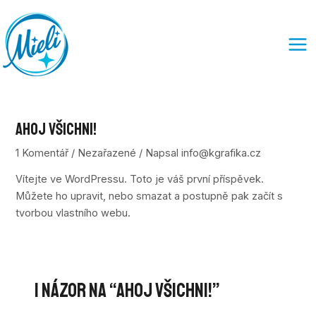
Přeskočit
MA
na
ME
obsah
Ahoj všichni!
1 Komentář
/
Nezařazené
/ Napsal
info@kgrafika.cz
Vítejte ve WordPressu. Toto je váš první příspěvek.
Můžete ho upravit, nebo smazat a postupně pak začít s
tvorbou vlastního webu.
1 názor na “Ahoj všichni!”