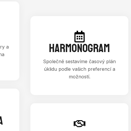
HARMONOGRAM
ry a
na
Společně sestavíme časový plán
úklidu podle vašich preferencí a
možností.
A